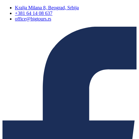
Скочите
Kralja Milana 8, Beograd, Srbija
на
+381 64 14 08 637
садржај
office@bigtours.rs