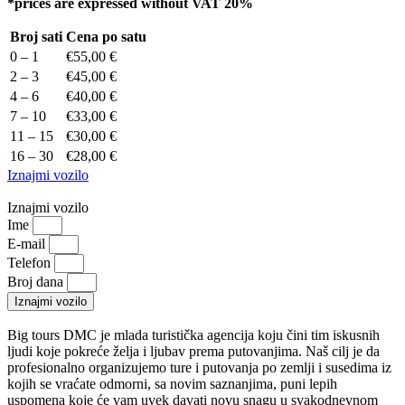
*prices are expressed without VAT 20%
Broj sati
Cena po satu
0 – 1
€55,00 €
2 – 3
€45,00 €
4 – 6
€40,00 €
7 – 10
€33,00 €
11 – 15
€30,00 €
16 – 30
€28,00 €
Iznajmi vozilo
Iznajmi vozilo
Ime
E-mail
Telefon
Broj dana
Iznajmi vozilo
Big tours DMC je mlada turistička agencija koju čini tim iskusnih
ljudi koje pokreće želja i ljubav prema putovanjima. Naš cilj je da
profesionalno organizujemo ture i putovanja po zemlji i susedima iz
kojih se vraćate odmorni, sa novim saznanjima, puni lepih
uspomena koje će vam uvek davati novu snagu u svakodnevnom