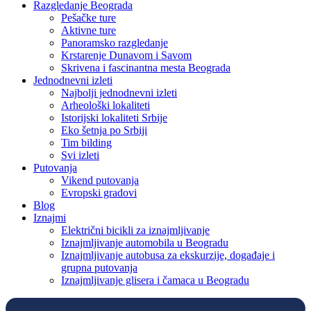
Razgledanje Beograda
Pešačke ture
Aktivne ture
Panoramsko razgledanje
Krstarenje Dunavom i Savom
Skrivena i fascinantna mesta Beograda
Jednodnevni izleti
Najbolji jednodnevni izleti
Arheološki lokaliteti
Istorijski lokaliteti Srbije
Eko šetnja po Srbiji
Tim bilding
Svi izleti
Putovanja
Vikend putovanja
Evropski gradovi
Blog
Iznajmi
Električni bicikli za iznajmljivanje
Iznajmljivanje automobila u Beogradu
Iznajmljivanje autobusa za ekskurzije, događaje i
grupna putovanja
Iznajmljivanje glisera i čamaca u Beogradu