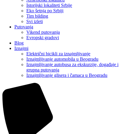
Istorijski lokaliteti Srbije
Eko šetnja po Srbiji
Tim bilding
Svi izleti
Putovanja
Vikend putovanja
Evropski gradovi
Blog
Iznajmi
Električni bicikli za iznajmljivanje
Iznajmljivanje automobila u Beogradu
Iznajmljivanje autobusa za ekskurzije, događaje i
grupna putovanja
Iznajmljivanje glisera i čamaca u Beogradu