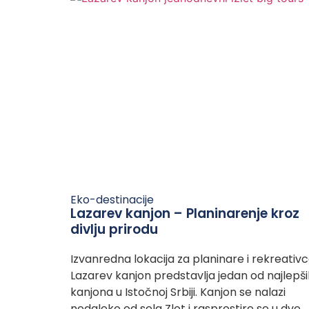
Eko-destinacije
Lazarev kanjon – Planinarenje kroz
divlju prirodu
Izvanredna lokacija za planinare i rekreativ
Lazarev kanjon predstavlja jedan od najlepš
kanjona u Istočnoj Srbiji. Kanjon se nalazi
nedaleko od sela Zlot i rasprostire se u dve