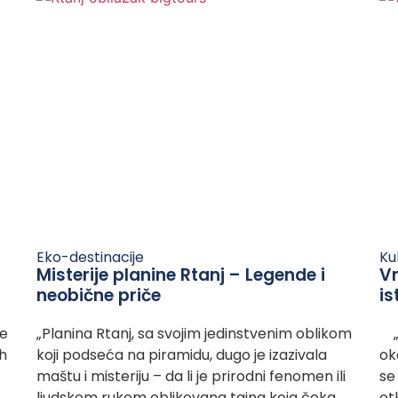
Eko-destinacije
Ku
Misterije planine Rtanj – Legende i
Vr
neobične priče
is
ce
„Planina Rtanj, sa svojim jedinstvenim oblikom
„D
ih
koji podseća na piramidu, dugo je izazivala
ok
maštu i misteriju – da li je prirodni fenomen ili
se
ljudskom rukom oblikovana tajna koja čeka
ot