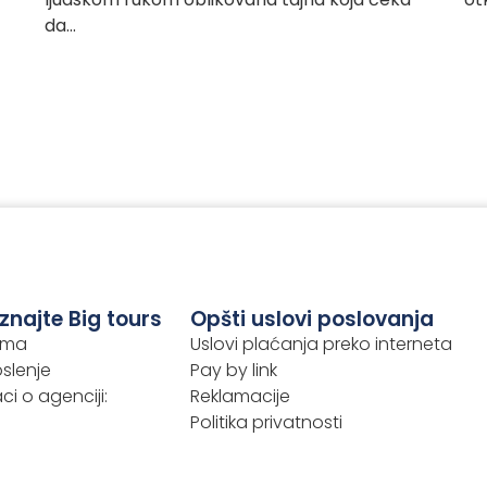
da…
znajte Big tours
Opšti uslovi poslovanja
ama
Uslovi plaćanja preko interneta
slenje
Pay by link
i o agenciji:
Reklamacije
Politika privatnosti