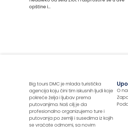
opštine i…
Upo
Big tours DMC je mlada turistička
O n
agencija koju čini tim iskusnih ljudi koje
Zapo
pokreće želja i ljubav prema
Podac
putovanjima. Naš cilj je da
profesionalno organizujemo ture i
putovanja po zemlji i susedima iz kojih
se vraćate odmorni, sa novim