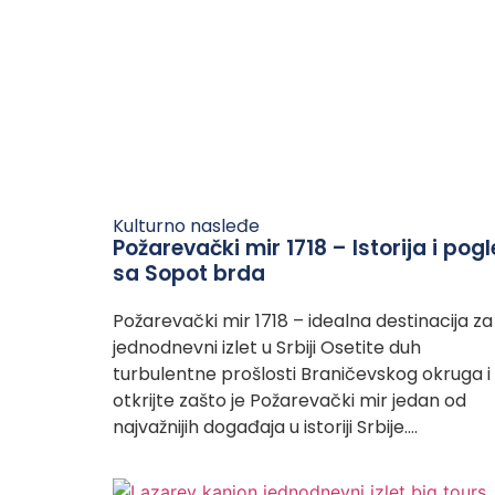
Kulturno nasleđe
Požarevački mir 1718 – Istorija i pog
sa Sopot brda
Požarevački mir 1718 – idealna destinacija za
jednodnevni izlet u Srbiji Osetite duh
turbulentne prošlosti Braničevskog okruga i
otkrijte zašto je Požarevački mir jedan od
najvažnijih događaja u istoriji Srbije….