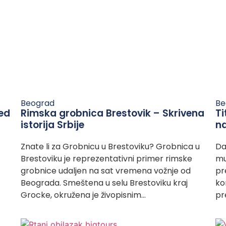
Beograd
Be
led
Rimska grobnica Brestovik – Skrivena
Ti
istorija Srbije
na
Znate li za Grobnicu u Brestoviku? Grobnica u
Da 
Brestoviku je reprezentativni primer rimske
mu
grobnice udaljen na sat vremena vožnje od
pr
Beograda. Smeštena u selu Brestoviku kraj
ko
Grocke, okružena je živopisnim…
pr