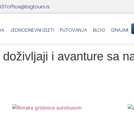
637
office@bigtours.rs
DA
JEDNODNEVNI IZLETI
PUTOVANJA
BLOG
IZNAJMI
doživljaji i avanture sa n