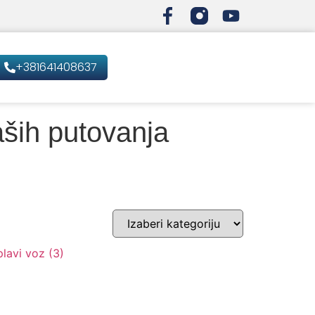
+381641408637
aših putovanja