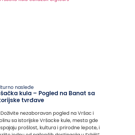
lturno nasleđe
šačka kula – Pogled na Banat sa
torijske tvrđave
oživite nezaboravan pogled na Vršac i
olinu sa istorijske Vršacke kule, mesta gde
 spajaju prošlost, kultura i prirodne lepote, i
krijte jednu od najlepših destinacija u Srbiji!“…