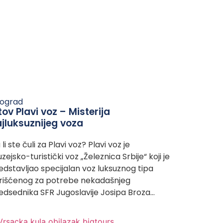
ograd
tov Plavi voz – Misterija
jluksuznijeg voza
li ste čuli za Plavi voz? Plavi voz je
zejsko-turistički voz „Železnica Srbije“ koji je
edstavljao specijalan voz luksuznog tipa
rišćenog za potrebe nekadašnjeg
edsednika SFR Jugoslavije Josipa Broza…