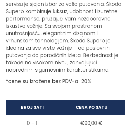
servisu je sjajan izbor za vaša putovanja. Škoda
Superb kombinuje luksuz, udobnost i izuzetne
performanse, pružajući vam nezaboravno
iskustvo vožnje. Sa svojom prostranom
unutrašnjošću, elegantnim dizajnom i
vrhunskom tehnologijom, Škoda Superb je
idealna za sve vrste vožnje – od poslovnih
putovanja do porodičnih izleta. Bezbednost je
takođe na visokom nivou, zahvaljujući
naprednim sigurnosnim karakteristikama.
*cene su izražene bez PDV-a 20%
BROJ SATI
CENA PO SATU
0 – 1
€90,00 €