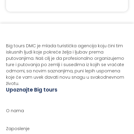
Big tours DMC je mlada turistička agencija koju čini tim
iskusnih ljudi koje pokreće želja i ljubav prema
putovanjima. Naš cilj je da profesionalno organizujemo
ture i putovanja po zemlji i susedima iz kojih se vraćate
odmorni, sa novim saznanjima, puni lepih uspomena
koje će vam uvek davati novu snagu u svakodnevnom
životu.
Upoznajte Big tours
O nama
Zaposlenje