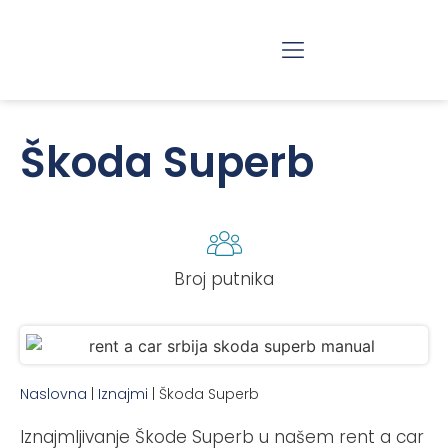
RAZGLEDANJE BEOGRADA
JEDNODNEVNI IZLETI
Škoda Superb
Broj putnika
Naslovna
|
Iznajmi
|
Škoda Superb
Iznajmljivanje Škode Superb u našem rent a car