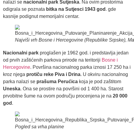
nalazi se
nacionalni park Sutjeska
. Na ovim prostorima
odigrala se poznata
bitka na Sutjesci 1943 god
. gde
kasnije podignut memorijalni centar.
Najviši vrh Bosne i Hercegovine (Republike Srpske), Ma
Nacionalni park
proglašen je 1962 god. i predstavlja jedan
od prvih zaštićenih parkova prirode na teritoriji
Bosne i
Hercegovine
. Površina nacionalnog parka iznosi 17 250 ha i
kroz njega
protiču reke Piva i Drina
. U okviru nacionalnog
parka nalazi se
prašuma Perućica
koja je pod zaštitom
Uneska
. Ona se prostire na površini od 1 400 ha. Starost
prvobitne šume na ovom području procenjena je na
20 000
god
.
Pogled sa vrha planine