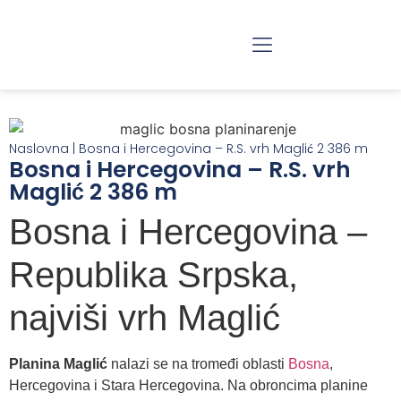
RAZGLEDANJE BEOGRADA
JEDNODNEVNI IZLETI
Naslovna
|
Bosna i Hercegovina – R.S. vrh Maglić 2 386 m
Bosna i Hercegovina – R.S. vrh
Maglić 2 386 m
Bosna i Hercegovina –
Republika Srpska,
najviši vrh Maglić
Planina Maglić
nalazi se na tromeđi oblasti
Bosna
,
Hercegovina i Stara Hercegovina. Na obroncima planine