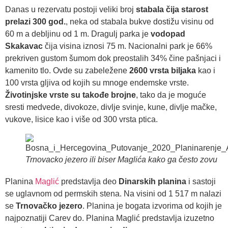
Danas u rezervatu postoji veliki broj
stabala čija starost
prelazi 300 god.
, neka od stabala bukve dostižu visinu od
60 m a debljinu od 1 m. Dragulj parka je
vodopad
Skakavac
čija visina iznosi 75 m. Nacionalni park je 66%
prekriven gustom šumom dok preostalih 34% čine pašnjaci i
kamenito tlo. Ovde su zabeležene
2600 vrsta biljaka
kao i
100 vrsta gljiva od kojih su mnoge endemske vrste.
Životinjske vrste su takođe brojne
, tako da je moguće
sresti medvede, divokoze, divlje svinje, kune, divlje mačke,
vukove, lisice kao i više od 300 vrsta ptica.
Trnovacko jezero ili biser Maglića kako ga često zovu
Planina
Maglić
predstavlja deo
Dinarskih planina
i sastoji
se uglavnom od permskih stena. Na visini od 1 517 m nalazi
se
Trnovačko jezero
. Planina je bogata izvorima od kojih je
najpoznatiji Carev do. Planina Maglić predstavlja izuzetno