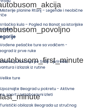
rirodu
 Misterije planine Rtanj – Legende i neobične
riče
 Vršačka kula – Pogled na Banat sa istorijske
vrđave
egorije
 Vođene pešačke ture sa vodičem -
eograd iz prve ruke
 Vikend putovanja po Srbiji - priroda,
vantura i izlazak iz rutine
 Velike ture
 Upoznajte Beograd u pokretu - Aktivne
ure, sport i nezaboravni izleti
 Turistički obilazak Beograda uz stručnog