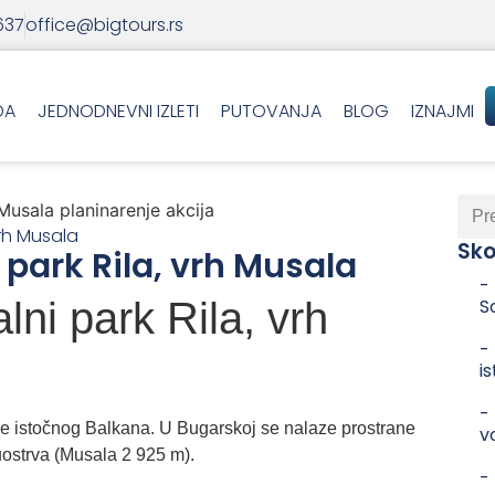
637
office@bigtours.rs
DA
JEDNODNEVNI IZLETI
PUTOVANJA
BLOG
IZNAJMI
vrh Musala
Sko
park Rila, vrh Musala
-
ni park Rila, vrh
S
-
is
-
e istočnog Balkana. U Bugarskoj se nalaze prostrane
v
luostrva (Musala 2 925 m).
-