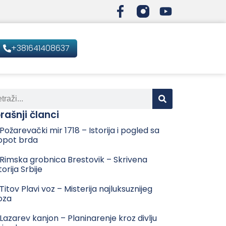
+381641408637
rašnji članci
 Požarevački mir 1718 – Istorija i pogled sa
opot brda
 Rimska grobnica Brestovik – Skrivena
torija Srbije
 Titov Plavi voz – Misterija najluksuznijeg
oza
 Lazarev kanjon – Planinarenje kroz divlju