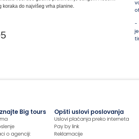
v
g koraka do najvišeg vrha planine.
o
-
j
05
t
znajte Big tours
Opšti uslovi poslovanja
ama
Uslovi plaćanja preko interneta
slenje
Pay by link
i o agenciji:
Reklamacije