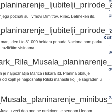
p
-
p
ega poznati su i vrhovi Dimitrov, Rilec, Belmeken itd.
-
t
Kat
manji deo i to 81 000 hektara pripada Nacionalnom parku.
-
 različitim visinama.
B
-
a
 je najpoznatija Marica i Iskara itd. Planina obiluje
od kojih je najpoznatiji Rilski manastir koji je sagrađen u
-
-
t
-
Musalu veći deo godine prekriven je sengom i ledom.