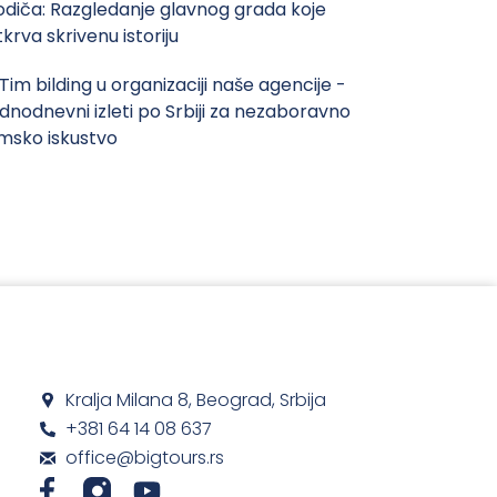
odiča: Razgledanje glavnog grada koje
tkrva skrivenu istoriju
 Tim bilding u organizaciji naše agencije -
ednodnevni izleti po Srbiji za nezaboravno
imsko iskustvo
Kralja Milana 8, Beograd, Srbija
+381 64 14 08 637
office@bigtours.rs