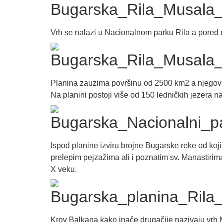
Vrh se nalazi u Nacionalnom parku Rila a pored nj
Planina zauzima površinu od 2500 km2 a njegov 
Na planini postoji više od 150 ledničkih jezera na
Ispod planine izviru brojne Bugarske reke od kojih
prelepim pejzažima ali i poznatim sv. Manastirima 
X veku.
Krov Balkana kako inače drugačije nazivaju vrh 