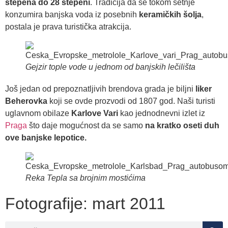
stepena do 28 stepeni
. Tradicija da se tokom šetnje
konzumira banjska voda iz posebnih
keramičkih šolja
,
postala je prava turistička atrakcija.
Gejzir tople vode u jednom od banjskih lečilišta
Još jedan od prepoznatljivih brendova grada je biljni
liker
Beherovka
koji se ovde prozvodi od 1807 god. Naši turisti
uglavnom obilaze
Karlove Vari
kao jednodnevni izlet iz
Praga
što daje mogućnost da se samo
na kratko oseti duh
ove banjske lepotice.
Reka Tepla sa brojnim mostićima
Fotografije: mart 2011