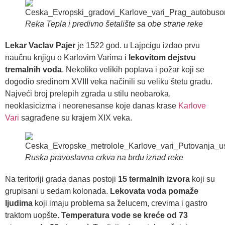
Reka Tepla i predivno šetalište sa obe strane reke
Lekar Vaclav Pajer
je 1522 god. u Lajpcigu izdao prvu
naučnu knjigu o Karlovim Varima i
lekovitom dejstvu
tremalnih voda
. Nekoliko velikih poplava i požar koji se
dogodio sredinom XVIII veka načinili su veliku štetu gradu.
Najveći broj prelepih zgrada u stilu neobaroka,
neoklasicizma i neorenesanse koje danas krase
Karlove
Vari
sagrađene su krajem XIX veka.
Ruska pravoslavna crkva na brdu iznad reke
Na teritoriji grada danas postoji
15 termalnih izvora
koji su
grupisani u sedam kolonada.
Lekovata voda pomaže
ljudima
koji imaju problema sa želucem, crevima i gastro
traktom uopšte.
Temperatura vode se kreće od 73