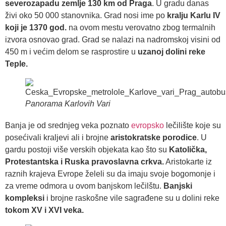
severozapadu zemlje 130 km od Praga
. U gradu danas
živi oko 50 000 stanovnika. Grad nosi ime po
kralju Karlu IV
koji je 1370 god.
na ovom mestu verovatno zbog termalnih
izvora osnovao grad. Grad se nalazi na nadromskoj visini od
450 m i većim delom se rasprostire u
uzanoj dolini reke
Teple.
Panorama Karlovih Vari
Banja je od srednjeg veka poznato
evropsko
lečilište koje su
posećivali kraljevi ali i brojne
aristokratske porodice
. U
gardu postoji više verskih objekata kao što su
Katolička,
Protestantska i Ruska pravoslavna crkva.
Aristokarte iz
raznih krajeva Evrope želeli su da imaju svoje bogomonje i
za vreme odmora u ovom banjskom lečilštu.
Banjski
kompleksi
i brojne raskošne vile sagrađene su u dolini reke
tokom XV i XVI veka.