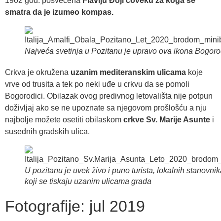
1902 god. posvećena
Flaviju Đoji čoveku za koga se
smatra da je izumeo kompas.
Najveća svetinja u Pozitanu je upravo ova ikona Bogoro
Crkva je okružena
uzanim mediteranskim ulicama
koje
vrve od trusita a tek po neki uđe u crkvu da se pomoli
Bogorodici. Obilazak ovog predivnog letovališta nije potpun
doživljaj ako se ne upoznate sa njegovom prošlošću a nju
najbolje možete osetiti obilaskom
crkve Sv. Marije Asunte
i
susednih gradskih ulica.
U pozitanu je uvek živo i puno turista, lokalnih stanovni
koji se tiskaju uzanim ulicama grada
Fotografije: jul 2019