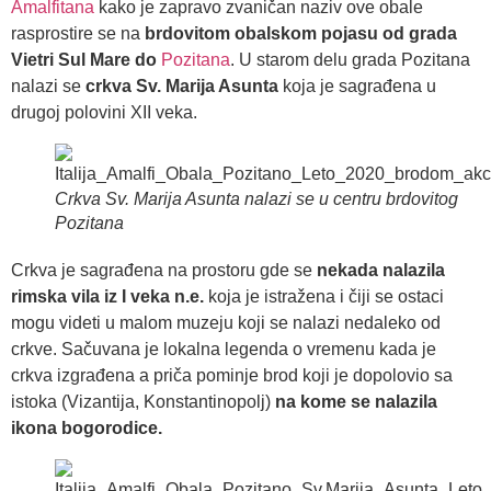
Amalfitana
kako je zapravo zvaničan naziv ove obale
rasprostire se na
brdovitom obalskom pojasu od grada
Vietri Sul Mare do
Pozitana
. U starom delu grada Pozitana
nalazi se
crkva Sv. Marija Asunta
koja je sagrađena u
drugoj polovini XII veka.
Crkva Sv. Marija Asunta nalazi se u centru brdovitog
Pozitana
Crkva je sagrađena na prostoru gde se
nekada nalazila
rimska vila iz I veka n.e.
koja je istražena i čiji se ostaci
mogu videti u malom muzeju koji se nalazi nedaleko od
crkve. Sačuvana je lokalna legenda o vremenu kada je
crkva izgrađena a priča pominje brod koji je dopolovio sa
istoka (Vizantija, Konstantinopolj)
na kome se nalazila
ikona bogorodice.