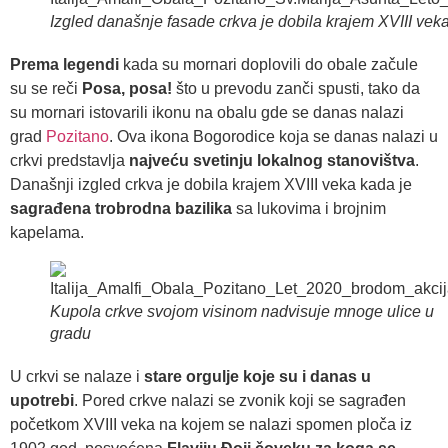
Izgled današnje fasade crkva je dobila krajem XVIII vek
Prema legendi
kada su mornari doplovili do obale začule
su se reči
Posa, posa!
što u prevodu zanči spusti, tako da
su mornari istovarili ikonu na obalu gde se danas nalazi
grad
Pozitano
. Ova ikona Bogorodice koja se danas nalazi u
crkvi predstavlja
najveću svetinju lokalnog stanovištva
.
Današnji izgled crkva je dobila krajem XVIII veka kada je
sagrađena trobrodna bazilika
sa lukovima i brojnim
kapelama.
Kupola crkve svojom visinom nadvisuje mnoge ulice u
gradu
U crkvi se nalaze i
stare orgulje koje su i danas u
upotrebi
. Pored crkve nalazi se zvonik koji se sagrađen
početkom XVIII veka na kojem se nalazi spomen ploča iz