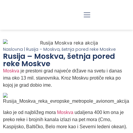
RAZGLEDANJE BEOGRADA
JEDNODNEVNI IZLETI
Naslovna
|
Rusija – Moskva, šetnja pored reke Moskve
Rusija – Moskva, šetnja pored
reke Moskve
Moskva
je prestoni grad najveće države na svetu i danas
ima oko 13 mil. stanovnika. Kroz Moskvu protiče reka po
kojoj je grad dobio ime.
Iako je od najbližeg mora
Moskva
udaljena 400 km ona je
preko reke i brojnih kanala izlazi na pet mora (Crno,
Kaspijsko, Baltičko, Belo more kao i Severni ledeni okean).