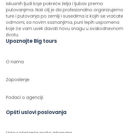
iskusnih ljudi koje pokreće želja i ljubav prema
putovanjima. Naš cilj je da profesionalno organizujemo
ture i putovanja po zemlji i susedima iz kojih se vraćate
odmorni, sa novim saznanjima, puni lepih uspomena
koje će vam uvek davati novu snagu u svakodnevnom
životu.
Upoznajte Big tours
O nama
Zaposlenje
Podaci o agenciji:
Opšti uslovi poslovanja
Uslovi plaćanja preko interneta