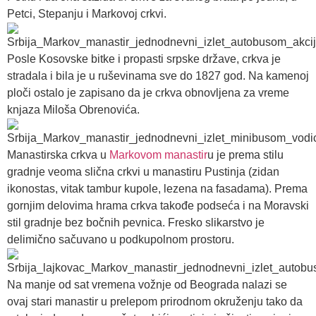
Petci, Stepanju i Markovoj crkvi.
Posle Kosovske bitke i propasti srpske države, crkva je
stradala i bila je u ruševinama sve do 1827 god. Na kamenoj
ploči ostalo je zapisano da je crkva obnovljena za vreme
knjaza Miloša Obrenovića.
Manastirska crkva u
Markovom manastir
u je prema stilu
gradnje veoma slična crkvi u manastiru Pustinja (zidan
ikonostas, vitak tambur kupole, lezena na fasadama). Prema
gornjim delovima hrama crkva takođe podseća i na Moravski
stil gradnje bez bočnih pevnica. Fresko slikarstvo je
delimično sačuvano u podkupolnom prostoru.
Na manje od sat vremena vožnje od Beograda nalazi se
ovaj stari manastir u prelepom prirodnom okruženju tako da