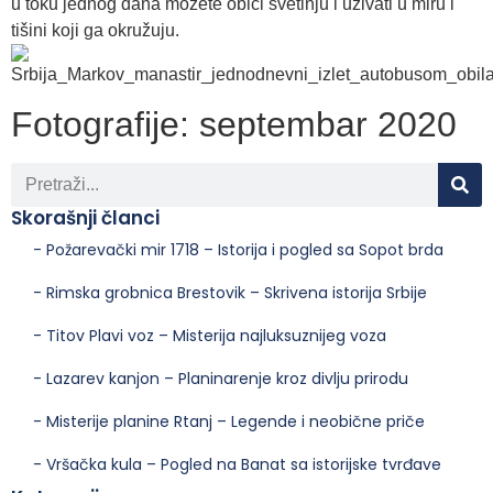
u toku jednog dana možete obići svetinju i uživati u miru i
tišini koji ga okružuju.
Fotografije: septembar 2020
Skorašnji članci
- Požarevački mir 1718 – Istorija i pogled sa Sopot brda
- Rimska grobnica Brestovik – Skrivena istorija Srbije
- Titov Plavi voz – Misterija najluksuznijeg voza
- Lazarev kanjon – Planinarenje kroz divlju prirodu
- Misterije planine Rtanj – Legende i neobične priče
- Vršačka kula – Pogled na Banat sa istorijske tvrđave