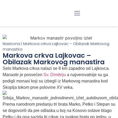
RAZGLEDANJE BEOGRADA
JEDNODNEVNI IZLETI
Naslovna
|
Markova crkva Lajkovac – Obilazak Markovog
manastira
Markova crkva Lajkovac –
Obilazak Markovog manastira
Selo Markova crkva nalazi se 8 km zapadno od Lajkovca.
Manastir je posvećen
Sv. Dimitriju
a najverovatnije su ga
podigli monasi koji su izbegli iz Markovog manastira kod
Skoplja tokom prve polovine XV veka.
Prema narodnom predanju tri brata Marko, Petko i Stepan su
se dogovorili da pre odlaska u boj na Kosovo ostave blago
Petku i da ona sazida tri crkve za svakog brata po jednu, u