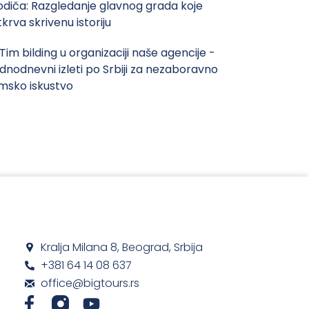
odiča: Razgledanje glavnog grada koje
tkrva skrivenu istoriju
 Tim bilding u organizaciji naše agencije -
ednodnevni izleti po Srbiji za nezaboravno
imsko iskustvo
Kralja Milana 8, Beograd, Srbija
+381 64 14 08 637
office@bigtours.rs