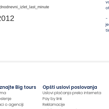
v
o
2012
-
j
t
znajte Big tours
Opšti uslovi poslovanja
ama
Uslovi plaćanja preko interneta
slenje
Pay by link
i o agenciji:
Reklamacije