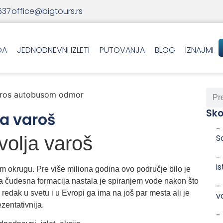
637
office@bigtours.rs
DA
JEDNODNEVNI IZLETI
PUTOVANJA
BLOG
IZNAJMI
Sko
ja varoš
-
volja varoš
S
-
is
om okrugu. Pre više miliona godina ovo područje bilo je
va čudesna formacija nastala je spiranjem vode nakon što
-
redak u svetu i u Evropi ga ima na još par mesta ali je
v
zentativnija.
-