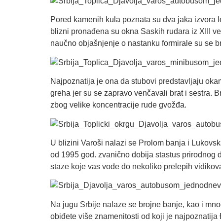
Pored kamenih kula poznata su dva jaka izvora 
blizni pronađena su okna Saskih rudara iz XIII v
naučno objašnjenje o nastanku formirale su se b
Najpoznatija je ona da stubovi predstavljaju ok
greha jer su se zapravo venčavali brat i sestra. 
zbog velike koncentracije rude gvožđa.
U blizini Varoši nalazi se Prolom banja i Lukovsk
od 1995 god. zvanično dobija stastus prirodnog d
staze koje vas vode do nekoliko prelepih vidiko
Na jugu Srbije nalaze se brojne banje, kao i mnog
obiđete više znamenitosti od koji je najpoznatija