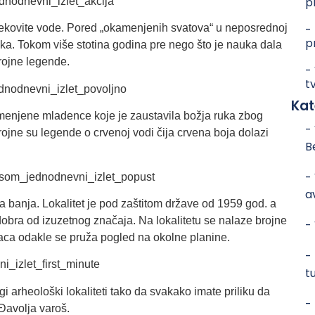
p
-
lekovite vode. Pored „okamenjenih svatova“ u neposrednoj
p
eka. Tokom više stotina godina pre nego što je nauka dala
rojne legende.
-
t
Kat
amenjene mladence koje je zaustavila božja ruka zbog
-
Brojne su legende o crvenoj vodi čija crvena boja dolazi
B
-
a
a banja. Lokalitet je pod zaštitom države od 1959 god. a
obra od izuzetnog značaja. Na lokalitetu se nalaze brojne
-
vaca odakle se pruža pogled na okolne planine.
-
t
i arheološki lokaliteti tako da svakako imate priliku da
-
 Đavolja varoš.