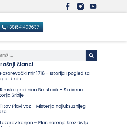
+381641408637
rašnji članci
 Požarevački mir 1718 – Istorija i pogled sa
opot brda
 Rimska grobnica Brestovik – Skrivena
torija Srbije
 Titov Plavi voz – Misterija najluksuznijeg
oza
 Lazarev kanjon – Planinarenje kroz divlju