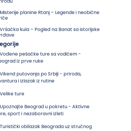
rirodu
 Misterije planine Rtanj – Legende i neobične
riče
 Vršačka kula – Pogled na Banat sa istorijske
vrđave
egorije
 Vođene pešačke ture sa vodičem -
eograd iz prve ruke
 Vikend putovanja po Srbiji - priroda,
vantura i izlazak iz rutine
 Velike ture
 Upoznajte Beograd u pokretu - Aktivne
ure, sport i nezaboravni izleti
 Turistički obilazak Beograda uz stručnog