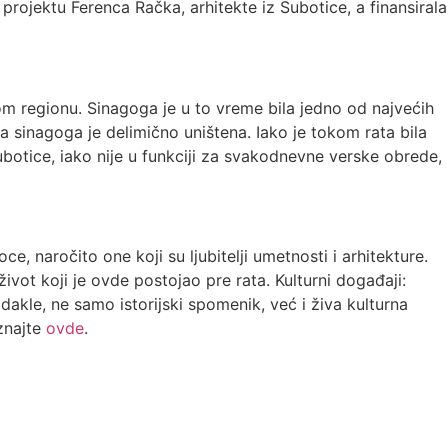
rojektu Ferenca Račka, arhitekte iz Subotice, a finansirala
vom regionu. Sinagoga je u to vreme bila jedno od najvećih
a sinagoga je delimično uništena. Iako je tokom rata bila
botice, iako nije u funkciji za svakodnevne verske obrede,
ce, naročito one koji su ljubitelji umetnosti i arhitekture.
 život koji je ovde postojao pre rata. Kulturni događaji:
dakle, ne samo istorijski spomenik, već i živa kulturna
aznajte
ovde
.