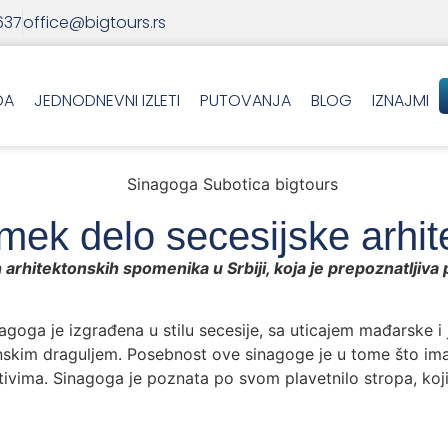
637
office@bigtours.rs
DA
JEDNODNEVNI IZLETI
PUTOVANJA
BLOG
IZNAJMI
ek delo secesijske arhit
arhitektonskih spomenika u Srbiji, koja je prepoznatljiva po
agoga je izgrađena u stilu secesije, sa uticajem mađarske i
onskim draguljem. Posebnost ove sinagoge je u tome što ima
tivima. Sinagoga je poznata po svom plavetnilo stropa, ko