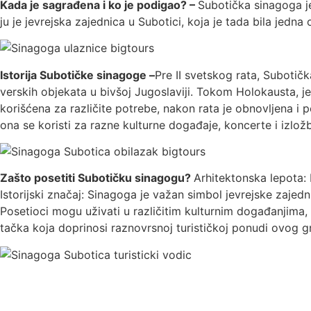
Kada je sagrađena i ko je podigao? –
Subotička sinagoga je
ju je jevrejska zajednica u Subotici, koja je tada bila jedna
Istorija Subotičke sinagoge –
Pre II svetskog rata, Subotič
verskih objekata u bivšoj Jugoslaviji. Tokom Holokausta, je
korišćena za različite potrebe, nakon rata je obnovljena i
ona se koristi za razne kulturne događaje, koncerte i izlož
Zašto posetiti Subotičku sinagogu?
Arhitektonska lepota: N
Istorijski značaj: Sinagoga je važan simbol jevrejske zajednic
Posetioci mogu uživati u različitim kulturnim događanjima, p
tačka koja doprinosi raznovrsnoj turističkoj ponudi ovog g