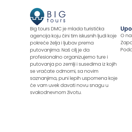
Upo
Big tours DMC je mlada turistička
O n
agencija koju čini tim iskusnih ljudi koje
Zapo
pokreće želja i ljubav prema
Podac
putovanjima. Naš cilj je da
profesionalno organizujemo ture i
putovanja po zemlji i susedima iz kojih
se vraćate odmorni, sa novim
saznanjima, puni lepih uspomena koje
će vam uvek davati novu snagu u
svakodnevnom životu.