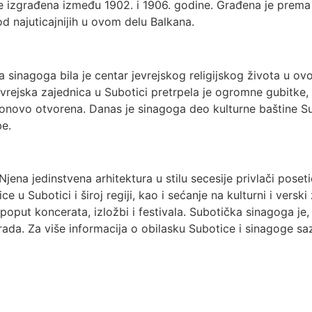
 izgrađena između 1902. i 1906. godine. Građena je prema p
 od najuticajnijih u ovom delu Balkana.
ka sinagoga bila je centar jevrejskog religijskog života u o
vrejska zajednica u Subotici pretrpela je ogromne gubitke, 
 ponovo otvorena. Danas je sinagoga deo kulturne baštine Su
be.
jena jedinstvena arhitektura u stilu secesije privlači posetio
e u Subotici i široj regiji, kao i sećanje na kulturni i verski
oput koncerata, izložbi i festivala. Subotička sinagoga je, 
rada. Za više informacija o obilasku Subotice i sinagoge s