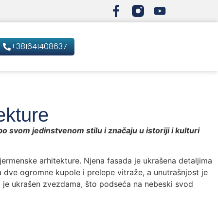
+381641408637
ekture
 svom jedinstvenom stilu i značaju u istoriji i kulturi
 jermenske arhitekture. Njena fasada je ukrašena detaljima
 dve ogromne kupole i prelepe vitraže, a unutrašnjost je
ji je ukrašen zvezdama, što podseća na nebeski svod